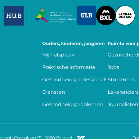
Image
Image
Image
Ouders, kinderen, jongeren
Ruimte voor p
Mijn afspraak
Gezondheids
Praktische informatie
Jobs
Gezondheidsprofessionals
Studenten
Diensten
Leveranciers
Gezondheidsproblemen
Journalisten
Joseph Crocqlaan 15 - 1020 Brussel
To