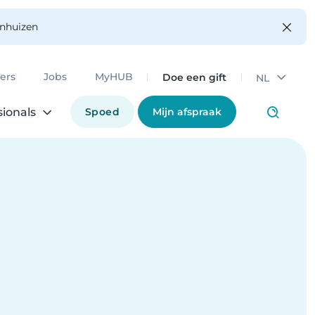
enhuizen
Doe een gift
ers
Jobs
MyHUB
NL
Spoed
Mijn afspraak
sionals