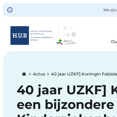
Skip to main content
We zijn
Ou
Skip
to
main
content
Breadcrumb
Actus
40 jaar UZKF] Koningin Fabiol
Current:
40 jaar UZKF] 
een bijzondere