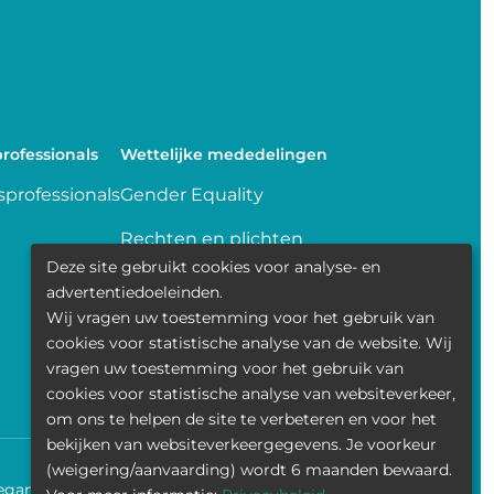
rofessionals
Wettelijke mededelingen
professionals
Gender Equality
Rechten en plichten
Deze site gebruikt cookies voor analyse- en
Delen van gegevens
advertentiedoeleinden.
Wij vragen uw toestemming voor het gebruik van
Transparence
cookies voor statistische analyse van de website. Wij
vragen uw toestemming voor het gebruik van
Politique de la vie privée
cookies voor statistische analyse van websiteverkeer,
om ons te helpen de site te verbeteren en voor het
bekijken van websiteverkeergegevens. Je voorkeur
(weigering/aanvaarding) wordt 6 maanden bewaard.
egankelijkheid
Contact
Cookies
Wettelijke mededelingen