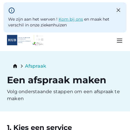
Skip to main content
We zijn aan het werven !
Kom bij ons
en maak het
verschil in onze ziekenhuizen
Skip
to
Breadcrumb
Afspraak
main
Current:
content
Een afspraak maken
Volg onderstaande stappen om een afspraak te
maken
1. Kies een service