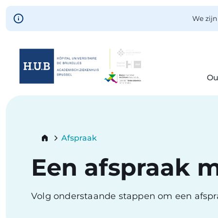
Skip to main content
We zijn
Ou
Skip
to
main
content
Breadcrumb
Afspraak
Current:
Een afspraak 
Volg onderstaande stappen om een afsp