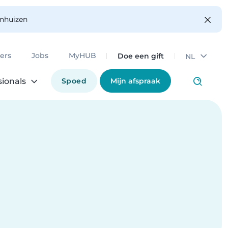
enhuizen
Doe een gift
ers
Jobs
MyHUB
NL
Spoed
Mijn afspraak
sionals