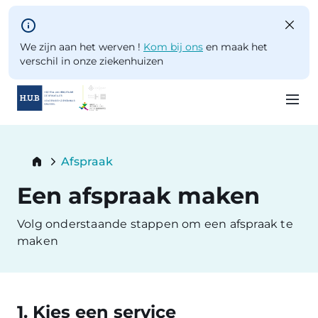
Skip to main content
We zijn aan het werven !
Kom bij ons
en maak het
verschil in onze ziekenhuizen
Skip
to
Breadcrumb
Afspraak
main
Current:
content
Een afspraak maken
Volg onderstaande stappen om een afspraak te
maken
1. Kies een service