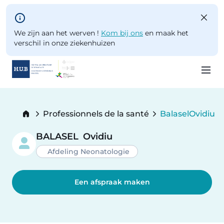
Skip to main content
We zijn aan het werven !
Kom bij ons
en maak het
verschil in onze ziekenhuizen
Skip
to
Breadcrumb
Professionnels de la santé
Balasel
Ovidiu
main
Current:
content
BALASEL
Ovidiu
Afdeling Neonatologie
Een afspraak maken