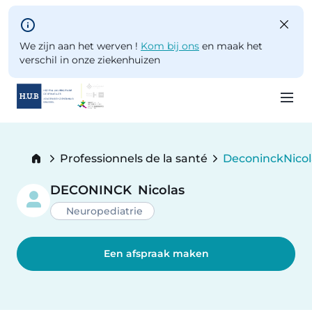
Skip to main content
We zijn aan het werven !
Kom bij ons
en maak het
verschil in onze ziekenhuizen
Skip
to
Breadcrumb
Professionnels de la santé
Deconinck
Nico
main
Current:
content
DECONINCK
Nicolas
Neuropediatrie
Een afspraak maken