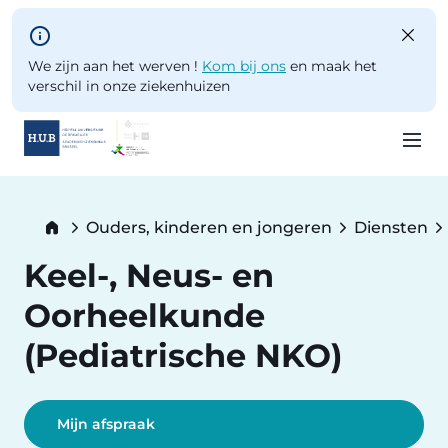
Skip to main content
We zijn aan het werven !
Kom bij ons
en maak het
verschil in onze ziekenhuizen
Skip
to
Breadcrumb
Ouders, kinderen en jongeren
Diensten
main
content
Keel-, Neus- en
Oorheelkunde
(Pediatrische NKO)
Mijn afspraak