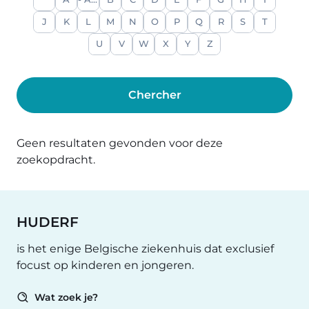
A
- Alle -
B
C
D
E
F
G
H
I
J
K
L
M
N
O
P
Q
R
S
T
U
V
W
X
Y
Z
Geen resultaten gevonden voor deze
zoekopdracht.
HUDERF
is het enige Belgische ziekenhuis dat exclusief
focust op kinderen en jongeren.
Wat zoek je?