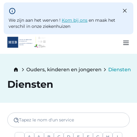
Skip to main content
We zijn aan het werven !
Kom bij ons
en maak het
verschil in onze ziekenhuizen
Skip
to
Breadcrumb
Ouders, kinderen en jongeren
Diensten
main
Current:
content
Diensten
Tapez le nom d'un service