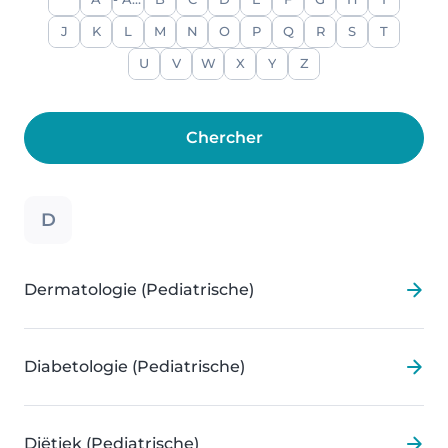
A
- Alle -
B
C
D
E
F
G
H
I
J
K
L
M
N
O
P
Q
R
S
T
U
V
W
X
Y
Z
D
Dermatologie (Pediatrische)
Diabetologie (Pediatrische)
Diëtiek (Pediatrische)