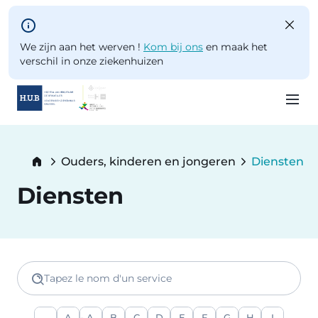
Skip to main content
We zijn aan het werven !
Kom bij ons
en maak het
verschil in onze ziekenhuizen
Skip
to
Breadcrumb
Ouders, kinderen en jongeren
Diensten
main
Current:
content
Diensten
Tapez le nom d'un service