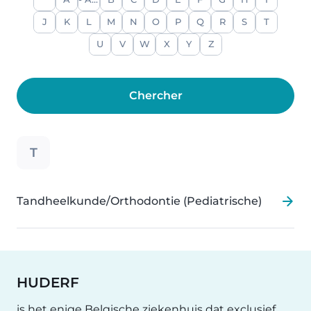
A
- Alle -
B
C
D
E
F
G
H
I
J
K
L
M
N
O
P
Q
R
S
T
U
V
W
X
Y
Z
T
Tandheelkunde/Orthodontie (Pediatrische)
HUDERF
is het enige Belgische ziekenhuis dat exclusief