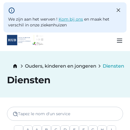
Skip to main content
We zijn aan het werven !
Kom bij ons
en maak het
verschil in onze ziekenhuizen
Skip
to
Breadcrumb
Ouders, kinderen en jongeren
Diensten
main
Current:
content
Diensten
Tapez le nom d'un service