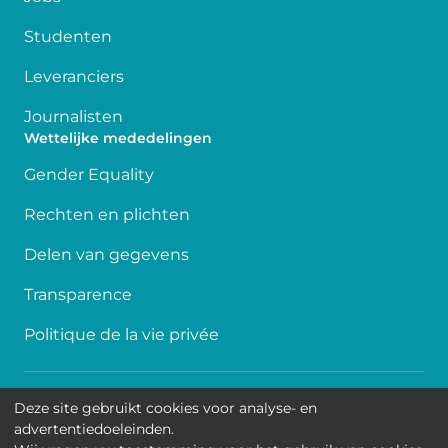
Studenten
Leveranciers
Journalisten
Wettelijke mededelingen
Gender Equality
Rechten en plichten
Delen van gegevens
Transparence
Politique de la vie privée
Toegankelijkheid
Deze site gebruikt cookies voor analyse- en
advertentiedoeleinden.
Contact