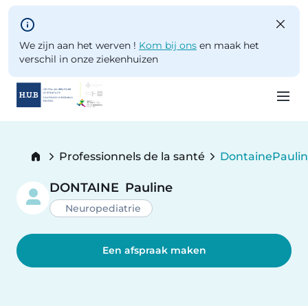
Skip to main content
We zijn aan het werven !
Kom bij ons
en maak het
verschil in onze ziekenhuizen
Skip
to
Breadcrumb
Professionnels de la santé
Dontaine
Pauli
main
Current:
content
DONTAINE
Pauline
Neuropediatrie
Een afspraak maken