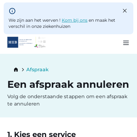
Skip to main content
We zijn aan het werven !
Kom bij ons
en maak het
verschil in onze ziekenhuizen
Skip
to
Breadcrumb
Afspraak
main
Current:
content
Een afspraak annuleren
Volg de onderstaande stappen om een afspraak
te annuleren
1. Kies een service