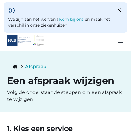
Skip to main content
We zijn aan het werven !
Kom bij ons
en maak het
verschil in onze ziekenhuizen
Skip
to
Breadcrumb
Afspraak
main
Current:
content
Een afspraak wijzigen
Volg de onderstaande stappen om een afspraak
te wijzigen
1. Kies een service