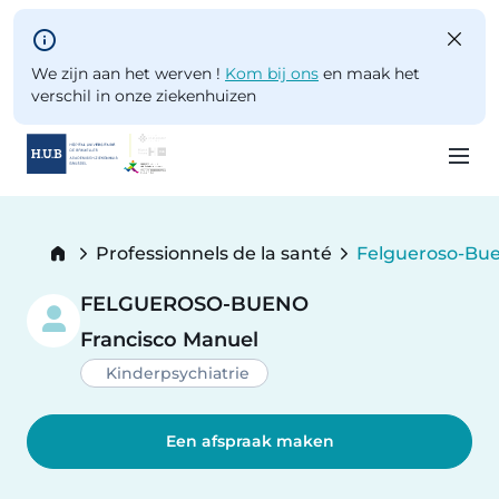
Skip to main content
We zijn aan het werven !
Kom bij ons
en maak het
verschil in onze ziekenhuizen
Skip
to
Breadcrumb
Professionnels de la santé
Felgueroso-Bu
main
Current:
content
FELGUEROSO-BUENO
Francisco Manuel
Kinderpsychiatrie
Een afspraak maken