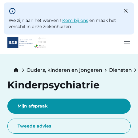
Skip to main content
We zijn aan het werven !
Kom bij ons
en maak het
verschil in onze ziekenhuizen
Skip
to
Breadcrumb
Ouders, kinderen en jongeren
Diensten
main
content
Kinderpsychiatrie
Mijn afspraak
Tweede advies