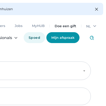
enhuizen
Doe een gift
ers
Jobs
MyHUB
NL
Spoed
Mijn afspraak
sionals