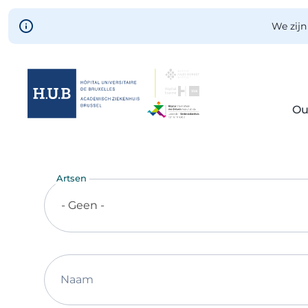
Skip to main content
We zijn
Ou
Skip
to
main
Artsen
content
- Geen -
Naam