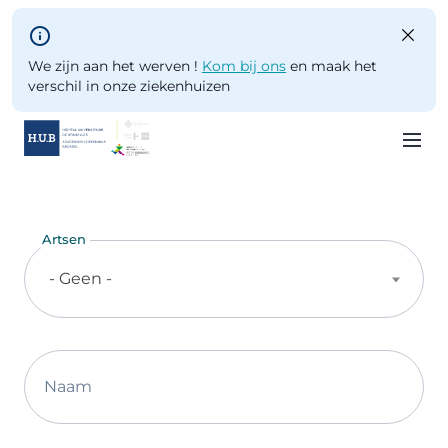
Skip to main content
We zijn aan het werven !
Kom bij ons
en maak het
verschil in onze ziekenhuizen
Skip
to
main
Artsen
content
- Geen -
Naam