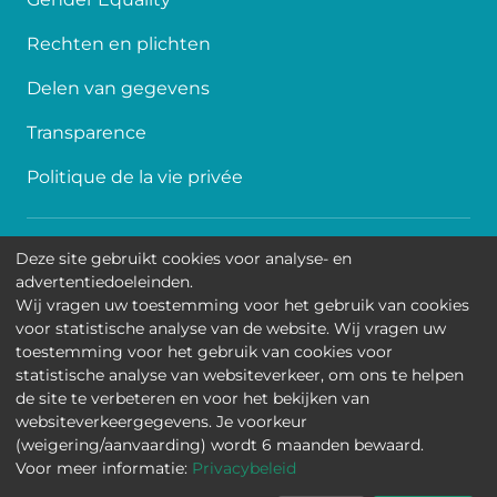
Rechten en plichten
Delen van gegevens
Transparence
Politique de la vie privée
Toegankelijkheid
Deze site gebruikt cookies voor analyse- en
advertentiedoeleinden.
Contact
Wij vragen uw toestemming voor het gebruik van cookies
voor statistische analyse van de website. Wij vragen uw
Cookies
toestemming voor het gebruik van cookies voor
statistische analyse van websiteverkeer, om ons te helpen
Wettelijke mededelingen
de site te verbeteren en voor het bekijken van
websiteverkeergegevens. Je voorkeur
Universitair Kinderziekenhuis Koningin Fabiola • Jean-
(weigering/aanvaarding) wordt 6 maanden bewaard.
Joseph Crocqlaan 15 - 1020 Brussel
Voor meer informatie:
Privacybeleid