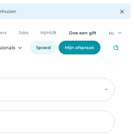
enhuizen
Doe een gift
ers
Jobs
MyHUB
NL
Spoed
Mijn afspraak
sionals