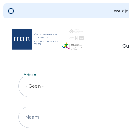
Skip to main content
We zijn
Ou
Skip
to
main
Artsen
content
- Geen -
Naam