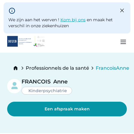
Skip to main content
We zijn aan het werven !
Kom bij ons
en maak het
verschil in onze ziekenhuizen
Skip
to
Breadcrumb
Professionnels de la santé
Francois
Anne
main
Current:
content
FRANCOIS
Anne
Kinderpsychiatrie
Een afspraak maken