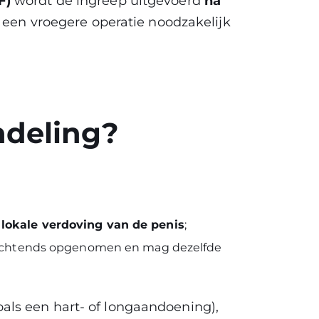
F)
wordt de ingreep uitgevoerd
na
 een vroegere operatie noodzakelijk
ndeling?
n
lokale verdoving van de penis
;
s ochtends opgenomen en mag dezelfde
als een hart- of longaandoening),