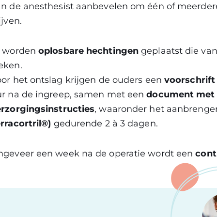
n de anesthesist aanbevelen om één of meerdere
ijven.
r worden
oplosbare hechtingen
geplaatst die van
eken.
or het ontslag krijgen de ouders een
voorschrift 
ur na de ingreep, samen met een
document met 
rzorgingsinstructies
, waaronder het aanbrenge
rracortril®)
gedurende 2 à 3 dagen.
ngeveer een week na de operatie wordt een
cont