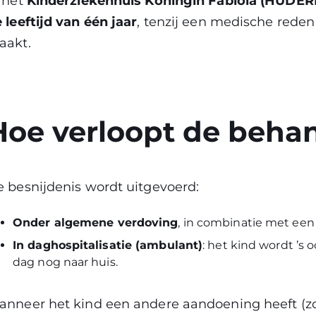
 het
Kinderziekenhuis Koningin Fabiola (HUDER
 leeftijd van één jaar
, tenzij een medische reden
aakt.
Hoe verloopt de beha
 besnijdenis wordt uitgevoerd:
Onder algemene verdoving
, in combinatie met ee
In daghospitalisatie (ambulant)
: het kind wordt ’
dag nog naar huis.
nneer het kind een andere aandoening heeft (zo