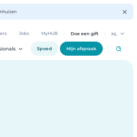
enhuizen
Doe een gift
ers
Jobs
MyHUB
NL
Spoed
Mijn afspraak
sionals