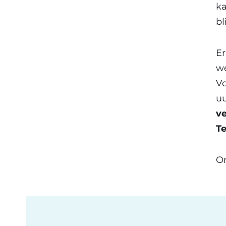
ka
bl
E
w
Vo
u
ve
Te
O