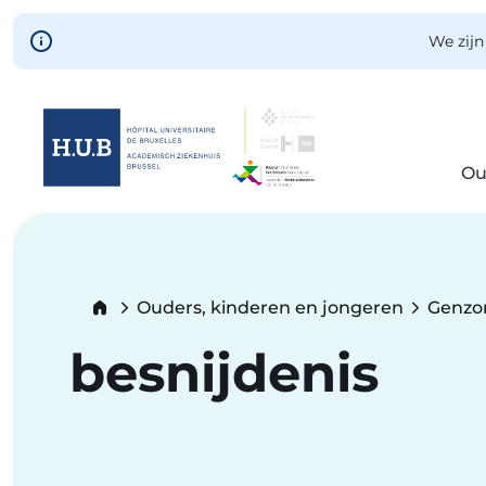
Skip to main content
We zijn
Ou
Skip
to
main
content
Breadcrumb
Ouders, kinderen en jongeren
Genzo
besnijdenis