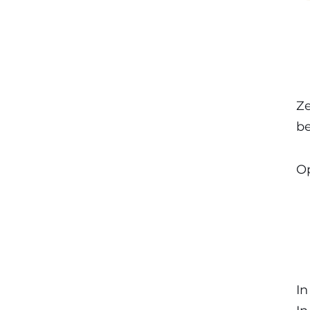
Ze
b
Op
In