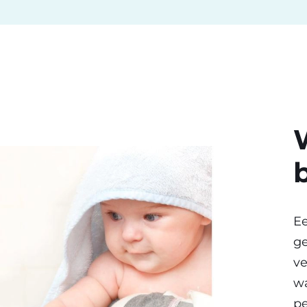
Ee
ge
ve
wa
pe