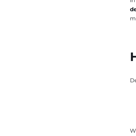
In
de
m
De
Wa