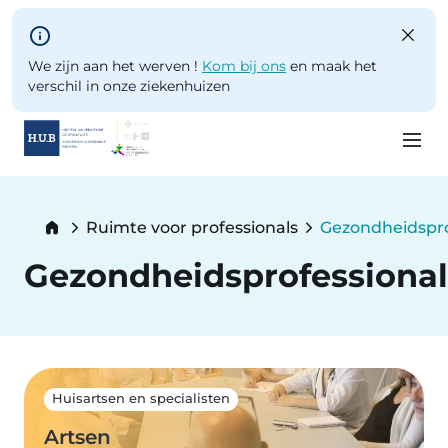
Skip to main content
We zijn aan het werven !
Kom bij ons
en maak het
verschil in onze ziekenhuizen
Skip
to
Breadcrumb
Ruimte voor professionals
Gezondheidspro
main
Current:
content
Gezondheidsprofessional
Huisartsen en specialisten
Artsen