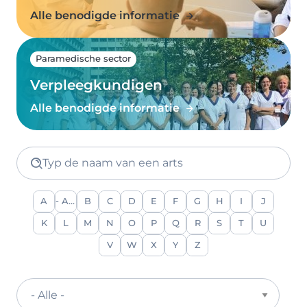
Alle benodigde informatie
Paramedische sector
Verpleegkundigen
Alle benodigde informatie
Typ de naam van een arts
A
- Alle -
B
C
D
E
F
G
H
I
J
K
L
M
N
O
P
Q
R
S
T
U
V
W
X
Y
Z