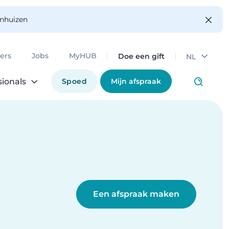
enhuizen
Doe een gift
ers
Jobs
MyHUB
NL
Spoed
Mijn afspraak
sionals
Een afspraak maken