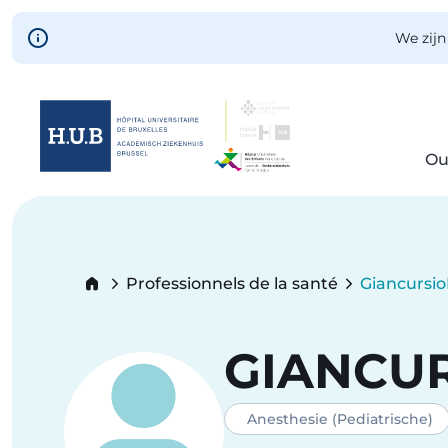
Skip to main content
We zijn
Ou
Skip
to
main
content
Breadcrumb
Professionnels de la santé
Giancursio
Current:
GIANCU
Anesthesie (Pediatrische)