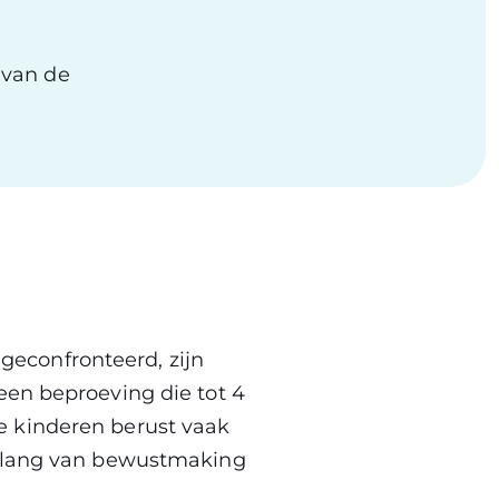
 van de
econfronteerd, zijn
een beproeving die tot 4
e kinderen berust vaak
 belang van bewustmaking