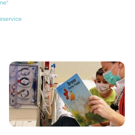
me"
eservice