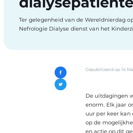
dialysepatiënt
Ter gelegenheid van de Wereldnierdag op 
Nefrologie Dialyse dienst van het Kinder
Gepubliceerd op
14 Ma
Facebook
Twitter
De uitdagingen w
enorm. Elk jaar o
uur per keer kan
op de mogelijkhe
en actie op dit g