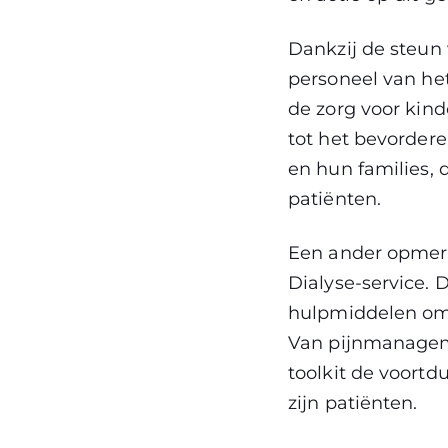
Dankzij de steun
personeel van he
de zorg voor kind
tot het bevorder
en hun families, 
patiënten.
Een ander opmerke
Dialyse-service.
hulpmiddelen om 
Van pijnmanageme
toolkit de voort
zijn patiënten.