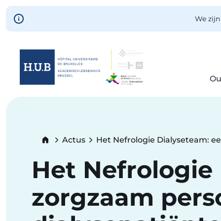
Skip to main content
We zijn
Ou
Skip
to
main
content
Breadcrumb
Actus
Het Nefrologie Dialyseteam: ee
Current:
Het Nefrologie
zorgzaam perso