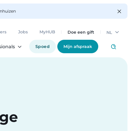
enhuizen
Doe een gift
ers
Jobs
MyHUB
NL
Spoed
Mijn afspraak
sionals
nge