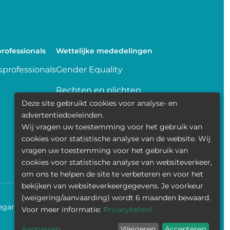
rofessionals
Wettelijke mededelingen
professionals
Gender Equality
Rechten en plichten
Deze site gebruikt cookies voor analyse- en
Delen van gegevens
advertentiedoeleinden.
Wij vragen uw toestemming voor het gebruik van
Transparence
cookies voor statistische analyse van de website. Wij
vragen uw toestemming voor het gebruik van
Politique de la vie privée
cookies voor statistische analyse van websiteverkeer,
om ons te helpen de site te verbeteren en voor het
bekijken van websiteverkeergegevens. Je voorkeur
(weigering/aanvaarding) wordt 6 maanden bewaard.
egankelijkheid
Contact
Cookies
Wettelijke mededelingen
Voor meer informatie:
Privacybeleid
Aanpassen
Weigeren
Accepteren