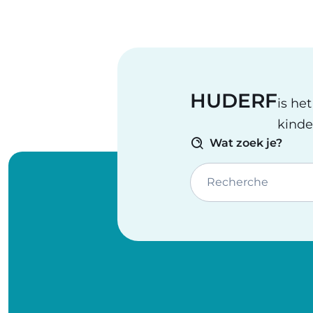
HUDERF
is he
kinde
Wat zoek je?
Recherche