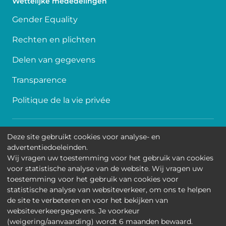
Wettelijke mededelingen
Gender Equality
Rechten en plichten
Delen van gegevens
Transparence
Politique de la vie privée
Toegankelijkheid
Deze site gebruikt cookies voor analyse- en
advertentiedoeleinden.
Contact
Wij vragen uw toestemming voor het gebruik van cookies
voor statistische analyse van de website. Wij vragen uw
Cookies
toestemming voor het gebruik van cookies voor
statistische analyse van websiteverkeer, om ons te helpen
Wettelijke mededelingen
de site te verbeteren en voor het bekijken van
websiteverkeergegevens. Je voorkeur
Universitair Kinderziekenhuis Koningin Fabiola • Jean-
(weigering/aanvaarding) wordt 6 maanden bewaard.
Joseph Crocqlaan 15 - 1020 Brussel