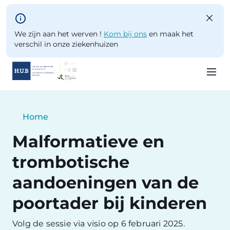
Skip to main content
We zijn aan het werven !
Kom bij ons
en maak het
verschil in onze ziekenhuizen
Skip
to
Breadcrumb
Home
main
Current:
content
Malformatieve en
trombotische
aandoeningen van de
poortader bij kinderen
Volg de sessie via visio op 6 februari 2025.