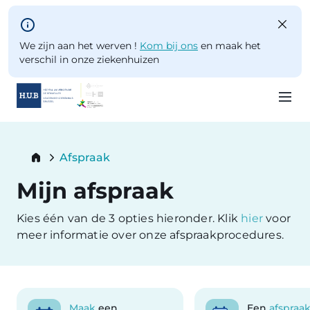
Skip to main content
We zijn aan het werven !
Kom bij ons
en maak het
verschil in onze ziekenhuizen
Skip
to
Breadcrumb
Afspraak
main
Current:
content
Mijn afspraak
Kies één van de 3 opties hieronder. Klik
hier
voor
meer informatie over onze afspraakprocedures.
Maak
een
Een
afspraa