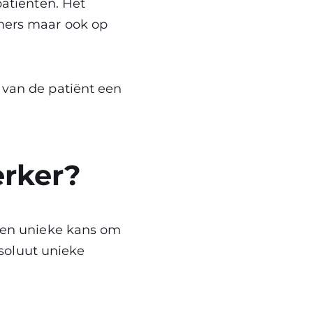
patiënten. Het
eners maar ook op
 van de patiënt een
erker?
 een unieke kans om
soluut unieke