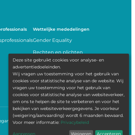
rofessionals
Wettelijke mededelingen
professionals
Gender Equality
Rechten en plichten
Deze site gebruikt cookies voor analyse- en
Delen van gegevens
advertentiedoeleinden.
Wij vragen uw toestemming voor het gebruik van
Transparence
cookies voor statistische analyse van de website. Wij
vragen uw toestemming voor het gebruik van
Politique de la vie privée
cookies voor statistische analyse van websiteverkeer,
om ons te helpen de site te verbeteren en voor het
bekijken van websiteverkeergegevens. Je voorkeur
(weigering/aanvaarding) wordt 6 maanden bewaard.
egankelijkheid
Contact
Cookies
Wettelijke mededelingen
Voor meer informatie:
Privacybeleid
Aanpassen
Weigeren
Accepteren