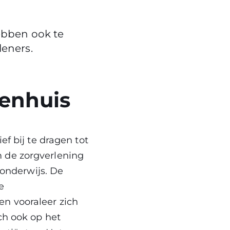
ebben ook te
eners.
kenhuis
f bij te dragen tot
 de zorgverlening
 onderwijs. De
e
n vooraleer zich
ch ook op het