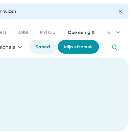
enhuizen
Doe een gift
ers
Jobs
MyHUB
NL
Spoed
Mijn afspraak
sionals