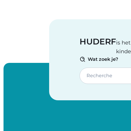
HUDERF
is he
kinde
Wat zoek je?
Recherche