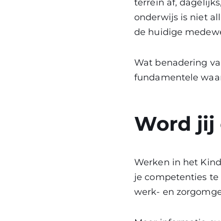
terrein af, dagelij
onderwijs is niet 
de huidige medewe
Wat benadering van
fundamentele waard
Word ji
Werken in het Kind
je competenties t
werk- en zorgomge