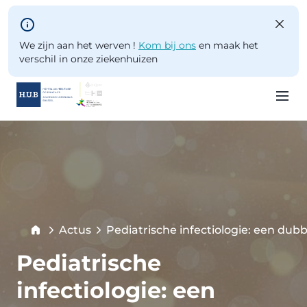
Skip to main content
We zijn aan het werven !
Kom bij ons
en maak het
verschil in onze ziekenhuizen
Skip
to
main
content
Breadcrumb
Actus
Pediatrische infectiologie: een du
Current:
Pediatrische
infectiologie: een