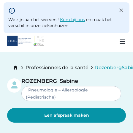
Skip to main content
We zijn aan het werven !
Kom bij ons
en maak het
verschil in onze ziekenhuizen
Skip
to
Breadcrumb
Professionnels de la santé
Rozenberg
Sabi
main
Current:
content
ROZENBERG
Sabine
Pneumologie – Allergologie
(Pediatrische)
Een afspraak maken