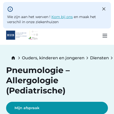
Skip to main content
We zijn aan het werven !
Kom bij ons
en maak het
verschil in onze ziekenhuizen
Skip
to
Breadcrumb
Ouders, kinderen en jongeren
Diensten
main
content
Pneumologie –
Allergologie
(Pediatrische)
Mijn afspraak