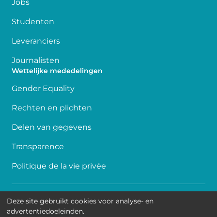
Jobs
Studenten
Leveranciers
Journalisten
Wettelijke mededelingen
Gender Equality
Rechten en plichten
Delen van gegevens
Transparence
Politique de la vie privée
Toegankelijkheid
Deze site gebruikt cookies voor analyse- en
advertentiedoeleinden.