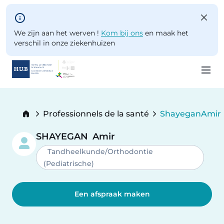
Skip to main content
We zijn aan het werven !
Kom bij ons
en maak het
verschil in onze ziekenhuizen
Skip
to
Breadcrumb
Professionnels de la santé
Shayegan
Amir
main
Current:
content
SHAYEGAN
Amir
Tandheelkunde/Orthodontie
(Pediatrische)
Een afspraak maken