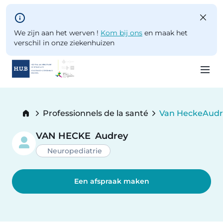
Skip to main content
We zijn aan het werven !
Kom bij ons
en maak het
verschil in onze ziekenhuizen
Skip
to
Breadcrumb
Professionnels de la santé
Van Hecke
Audr
main
Current:
content
VAN HECKE
Audrey
Neuropediatrie
Een afspraak maken