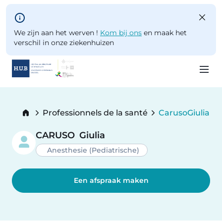
Skip to main content
We zijn aan het werven !
Kom bij ons
en maak het
verschil in onze ziekenhuizen
Skip
to
Breadcrumb
Professionnels de la santé
Caruso
Giulia
main
Current:
content
CARUSO
Giulia
Anesthesie (Pediatrische)
Een afspraak maken