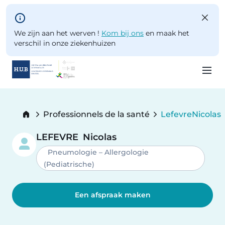
Skip to main content
We zijn aan het werven !
Kom bij ons
en maak het
verschil in onze ziekenhuizen
Skip
to
Breadcrumb
Professionnels de la santé
Lefevre
Nicolas
main
Current:
content
LEFEVRE
Nicolas
Pneumologie – Allergologie
(Pediatrische)
Een afspraak maken