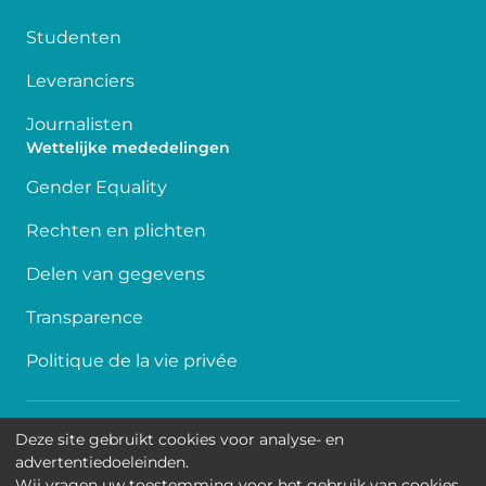
Studenten
Leveranciers
Journalisten
Wettelijke mededelingen
Gender Equality
Rechten en plichten
Delen van gegevens
Transparence
Politique de la vie privée
Toegankelijkheid
Deze site gebruikt cookies voor analyse- en
advertentiedoeleinden.
Contact
Wij vragen uw toestemming voor het gebruik van cookies