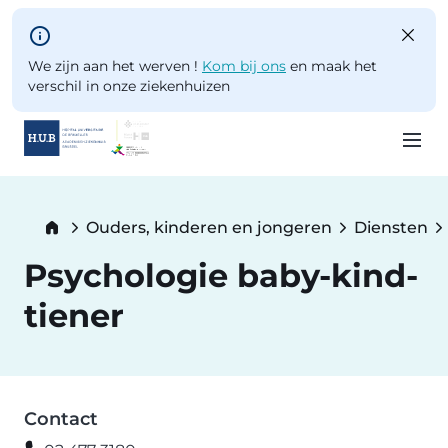
Skip to main content
We zijn aan het werven !
Kom bij ons
en maak het
verschil in onze ziekenhuizen
Skip
to
Breadcrumb
Ouders, kinderen en jongeren
Diensten
main
content
Psychologie baby-kind-
tiener
Contact