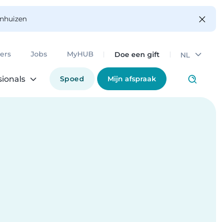
enhuizen
Doe een gift
ers
Jobs
MyHUB
NL
Spoed
Mijn afspraak
sionals