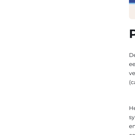
De
ee
ve
(c
He
sy
en