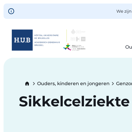
Skip to main content
We zijn
Ou
Skip
to
main
content
Breadcrumb
Ouders, kinderen en jongeren
Genzo
Sikkelcelziekte