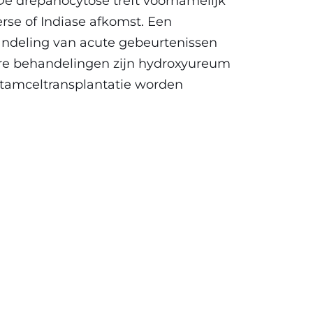
 De drepanocytose treft voornamelijk
se of Indiase afkomst. Een
andeling van acute gebeurtenissen
are behandelingen zijn hydroxyureum
stamceltransplantatie worden