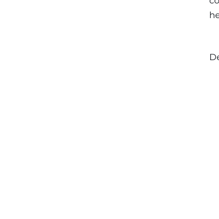
co
he
De