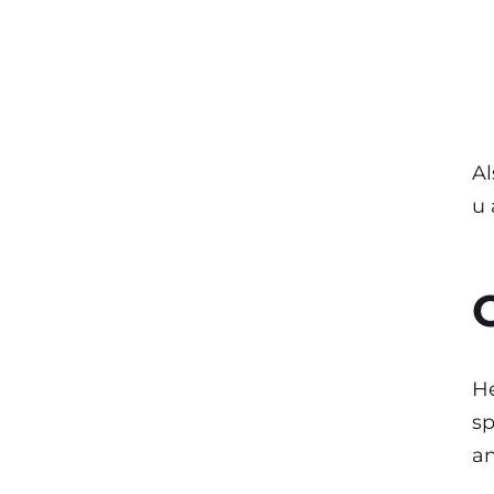
Al
u 
He
sp
an