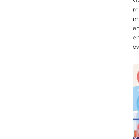
vo
me
mu
en
en
o