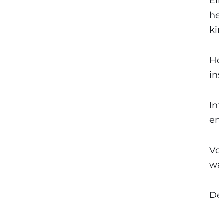
El
he
ki
Ho
in
In
en
Vo
w
De