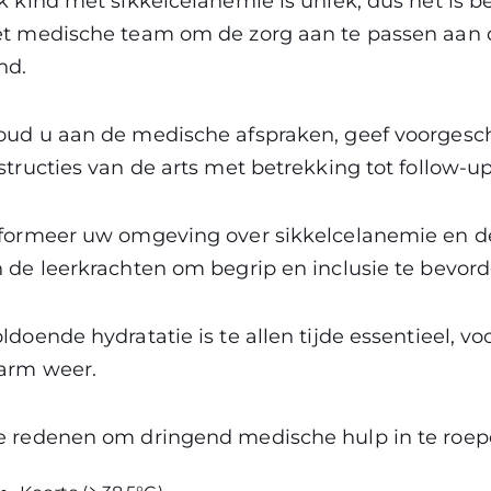
k kind met sikkelcelanemie is uniek, dus het is
t medische team om de zorg aan te passen aan 
nd.
ud u aan de medische afspraken, geef voorgesc
structies van de arts met betrekking tot follow-u
formeer uw omgeving over sikkelcelanemie en de
 de leerkrachten om begrip en inclusie te bevord
ldoende hydratatie is te allen tijde essentieel, voo
arm weer.
 redenen om dringend medische hulp in te roepe