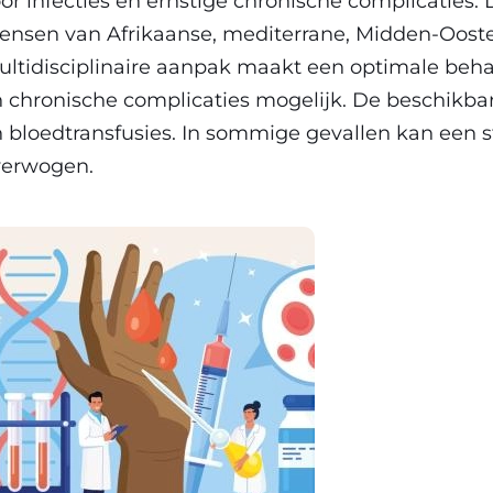
or infecties en ernstige chronische complicaties.
nsen van Afrikaanse, mediterrane, Midden-Ooster
ltidisciplinaire aanpak maakt een optimale beh
 chronische complicaties mogelijk. De beschikb
 bloedtransfusies. In sommige gevallen kan een 
verwogen.