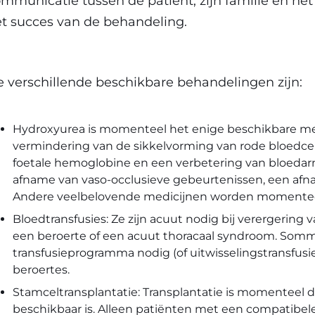
mmunicatie tussen de patiënt, zijn familie en het
t succes van de behandeling.
 verschillende beschikbare behandelingen zijn:
Hydroxyurea is momenteel het enige beschikbare medi
vermindering van de sikkelvorming van rode bloedce
foetale hemoglobine en een verbetering van bloedarmo
afname van vaso-occlusieve gebeurtenissen, een afna
Andere veelbelovende medicijnen worden momenteel
Bloedtransfusies: Ze zijn acuut nodig bij verergering 
een beroerte of een acuut thoracaal syndroom. Som
transfusieprogramma nodig (of uitwisselingstransfus
beroertes.
Stamceltransplantatie: Transplantatie is momenteel 
beschikbaar is. Alleen patiënten met een compatibe