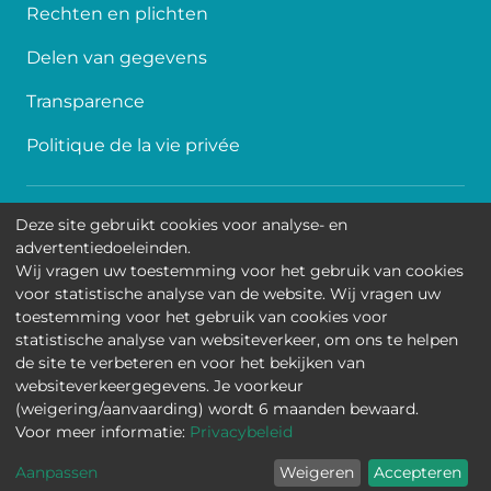
Rechten en plichten
Delen van gegevens
Transparence
Politique de la vie privée
Toegankelijkheid
Deze site gebruikt cookies voor analyse- en
advertentiedoeleinden.
Contact
Wij vragen uw toestemming voor het gebruik van cookies
voor statistische analyse van de website. Wij vragen uw
Cookies
toestemming voor het gebruik van cookies voor
statistische analyse van websiteverkeer, om ons te helpen
Wettelijke mededelingen
de site te verbeteren en voor het bekijken van
websiteverkeergegevens. Je voorkeur
Universitair Kinderziekenhuis Koningin Fabiola • Jean-
(weigering/aanvaarding) wordt 6 maanden bewaard.
Joseph Crocqlaan 15 - 1020 Brussel
Voor meer informatie:
Privacybeleid
Overzicht
Aanpassen
Weigeren
Accepteren