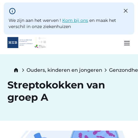
Skip to main content
We zijn aan het werven !
Kom bij ons
en maak het
verschil in onze ziekenhuizen
Skip
to
Breadcrumb
Ouders, kinderen en jongeren
Genzondhe
main
content
Streptokokken van
groep A