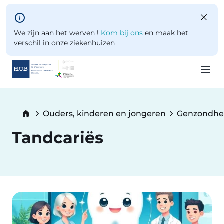
Skip to main content
We zijn aan het werven !
Kom bij ons
en maak het
verschil in onze ziekenhuizen
Skip
to
Breadcrumb
Ouders, kinderen en jongeren
Genzondhe
main
content
Tandcariës