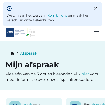
Skip to main content
We zijn aan het werven !
Kom bij ons
en maak het
verschil in onze ziekenhuizen
Skip
to
Breadcrumb
Afspraak
main
Current:
content
Mijn afspraak
Kies één van de 3 opties hieronder. Klik
hier
voor
meer informatie over onze afspraakprocedures.
Maak
een
Een
afspraa