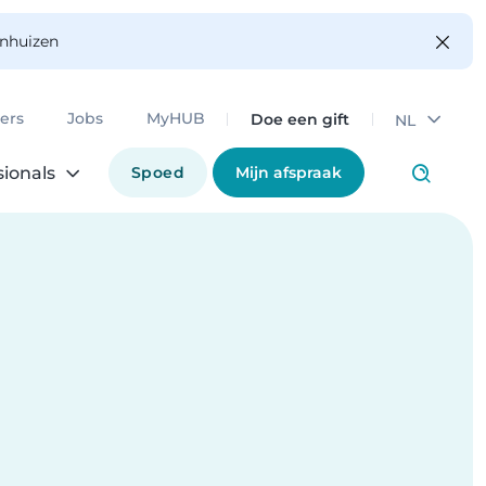
enhuizen
Doe een gift
ers
Jobs
MyHUB
NL
Spoed
Mijn afspraak
sionals