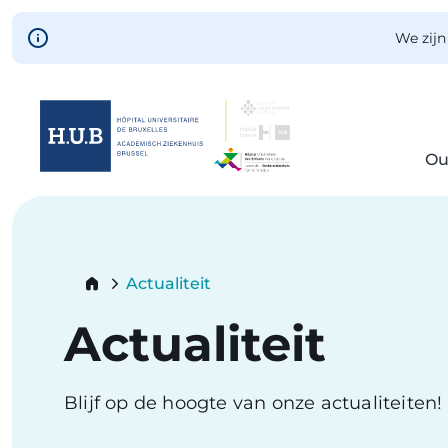
Skip to main content
We zijn
Ou
Skip
to
main
content
Breadcrumb
Actualiteit
Current:
Actualiteit
Blijf op de hoogte van onze actualiteiten!