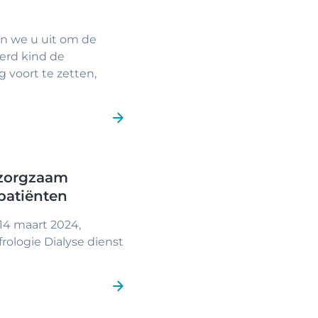
n we u uit om de
eerd kind de
g voort te zetten,
 zorgzaam
epatiënten
14 maart 2024,
rologie Dialyse dienst