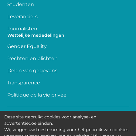
Studenten
Leveranciers
Journalisten
Wettelijke mededelingen
Gender Equality
Rechten en plichten
Delen van gegevens
Transparence
Politique de la vie privée
Toegankelijkheid
Deze site gebruikt cookies voor analyse- en
advertentiedoeleinden.
Contact
Wij vragen uw toestemming voor het gebruik van cookies
voor statistische analyse van de website. Wij vragen uw