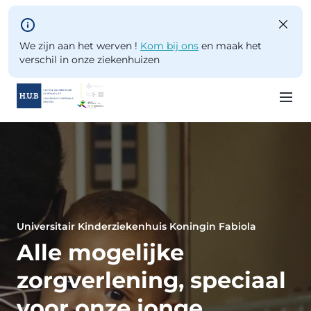
Skip to main content
We zijn aan het werven !
Kom bij ons
en maak het
verschil in onze ziekenhuizen
Skip
to
main
content
Universitair Kinderziekenhuis Koningin Fabiola
Alle mogelijke
zorgverlening, speciaal
voor onze jonge