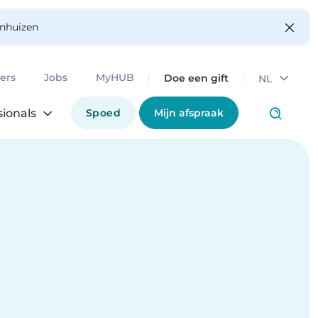
enhuizen
Doe een gift
ers
Jobs
MyHUB
NL
Spoed
Mijn afspraak
sionals