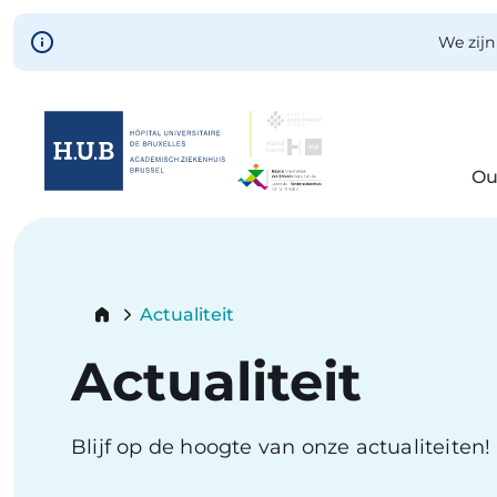
Skip to main content
We zijn
Ou
Skip
to
main
content
Breadcrumb
Actualiteit
Current:
Actualiteit
Blijf op de hoogte van onze actualiteiten!